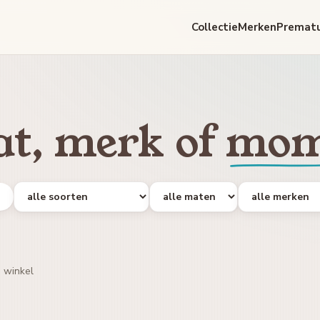
Collectie
Merken
Premat
t, merk of
mom
r
e winkel