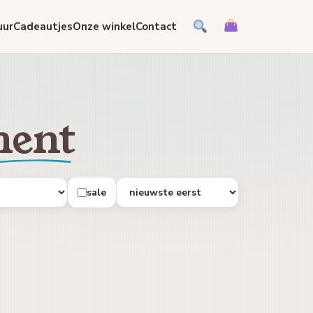
uur
Cadeautjes
Onze winkel
Contact
ent
sale