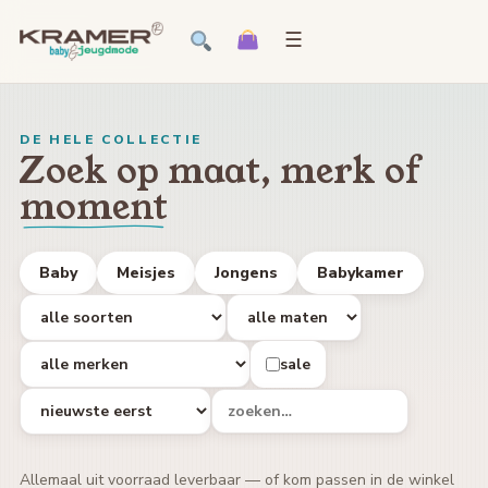
☰
DE HELE COLLECTIE
Zoek op maat, merk of
moment
Baby
Meisjes
Jongens
Babykamer
sale
Allemaal uit voorraad leverbaar — of kom passen in de winkel