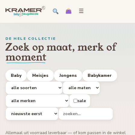
☰
DE HELE COLLECTIE
Zoek op maat, merk of
moment
Baby
Meisjes
Jongens
Babykamer
sale
Allemaal uit voorraad leverbaar — of kom passen in de winkel