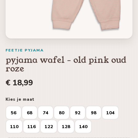
FEETJE PYJAMA
pyjama wafel - old pink oud
roze
€ 18,99
Kies je maat
56
68
74
80
92
98
104
110
116
122
128
140