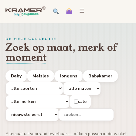
☰
DE HELE COLLECTIE
Zoek op maat, merk of
moment
Baby
Meisjes
Jongens
Babykamer
sale
Allemaal uit voorraad leverbaar — of kom passen in de winkel