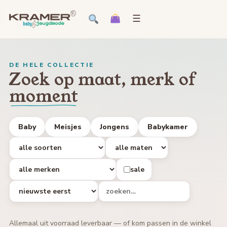
☰
DE HELE COLLECTIE
Zoek op maat, merk of
moment
Baby
Meisjes
Jongens
Babykamer
sale
Allemaal uit voorraad leverbaar — of kom passen in de winkel