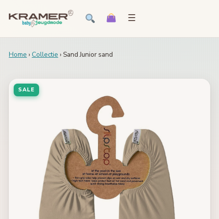
☰
Home
›
Collectie
› Sand Junior sand
SALE