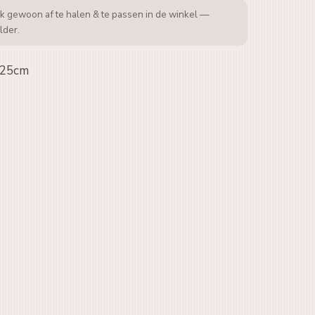
k gewoon af te halen & te passen in de winkel —
lder.
 25cm