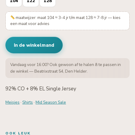
104
122
128
maatwijzer: maat 104 ≈ 3-4 jr t/m maat 128 ≈ 7-8 jr — kies
een maat voor advies
In de winkelmand
Vandaag voor 16:00? Ook gewoon af te halen & te passen in
de winkel — Beatrixstraat 54, Den Helder.
92% CO + 8% EL Single Jersey
Meisjes
·
Shirts
·
Mid Season Sale
OOK LEUK