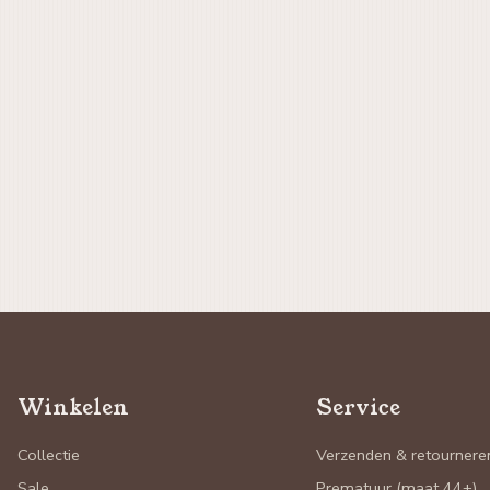
Winkelen
Service
Collectie
Verzenden & retournere
Sale
Prematuur (maat 44+)