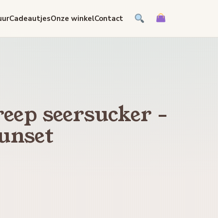
uur
Cadeautjes
Onze winkel
Contact
reep seersucker -
unset