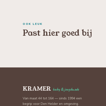
OOK LEUK
Past hier goed bij
KRAMER
baby & jeugdmode
Van maat 44 tot 164 — sinds 1994 een
begrip voor Den Helder en omgeving.