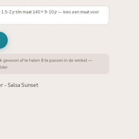
 1,5-2 jr t/m maat 140 ≈ 9-10 jr — kies een maat voor
k gewoon af te halen & te passen in de winkel —
lder.
r - Salsa Sunset