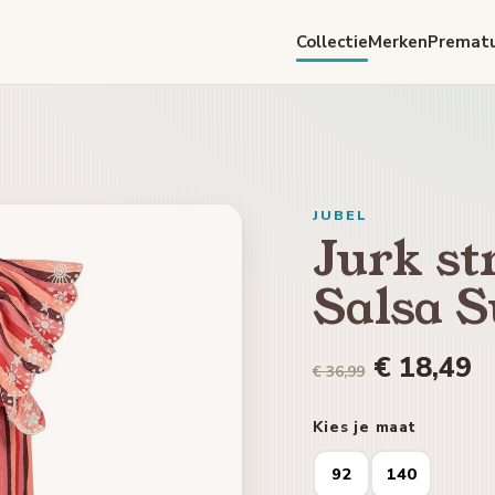
Collectie
Merken
Premat
JUBEL
Jurk st
Salsa S
€ 18,49
€ 36,99
Kies je maat
92
140