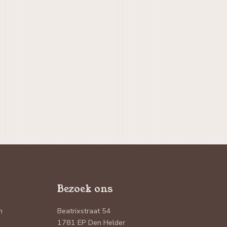
Bezoek ons
n
Beatrixstraat 54
1781 EP Den Helder