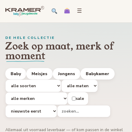
☰
DE HELE COLLECTIE
Zoek op maat, merk of
moment
Baby
Meisjes
Jongens
Babykamer
sale
Allemaal uit voorraad leverbaar — of kom passen in de winkel