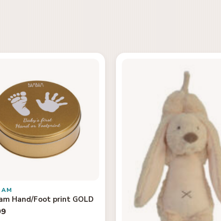
BAM
m Hand/Foot print GOLD
99