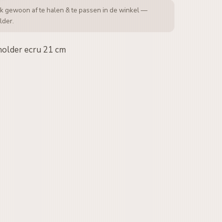
k gewoon af te halen & te passen in de winkel —
lder.
 holder ecru 21 cm