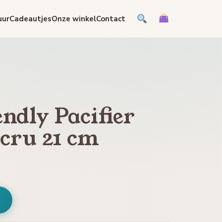
uur
Cadeautjes
Onze winkel
Contact
endly Pacifier
ecru 21 cm