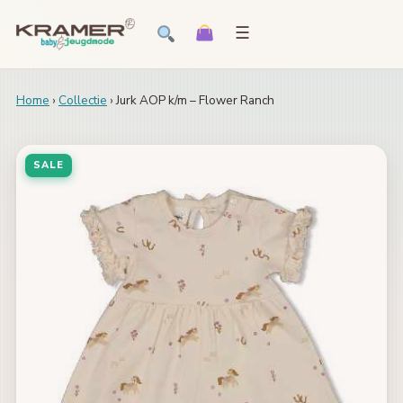
☰
Home
›
Collectie
› Jurk AOP k/m – Flower Ranch
SALE