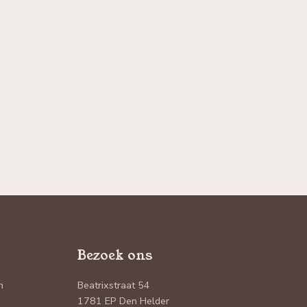
Bezoek ons
n
Beatrixstraat 54
1781 EP Den Helder