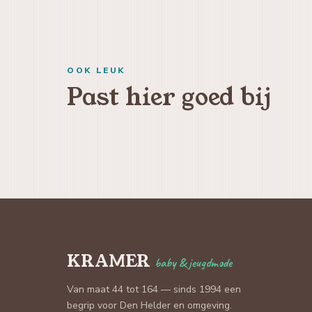
OOK LEUK
Past hier goed bij
KRAMER
baby & jeugdmode
Van maat 44 tot 164 — sinds 1994 een
begrip voor Den Helder en omgeving.