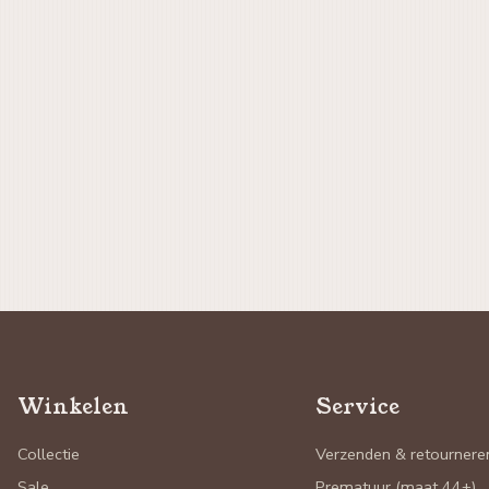
Winkelen
Service
Collectie
Verzenden & retournere
Sale
Prematuur (maat 44+)