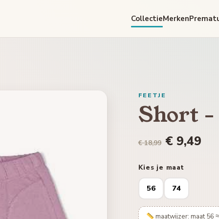
Collectie
Merken
Premat
FEETJE
Short -
€ 9,49
€ 18,99
Kies je maat
56
74
maatwijzer: maat 56 