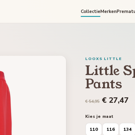
Collectie
Merken
Premat
LOOXS LITTLE
Little 
Pants
€ 27,47
€ 54,95
Kies je maat
110
116
134