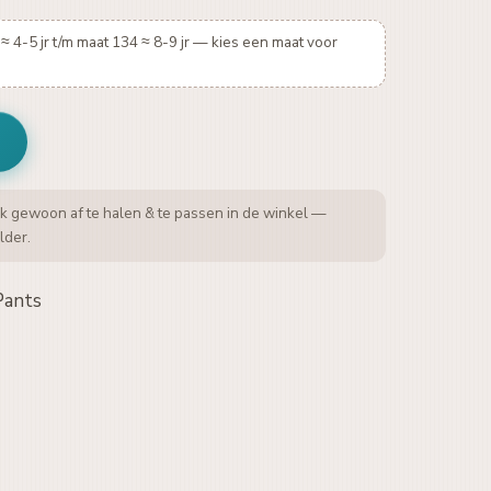
≈ 4-5 jr t/m maat 134 ≈ 8-9 jr — kies een maat voor
k gewoon af te halen & te passen in de winkel —
lder.
Pants