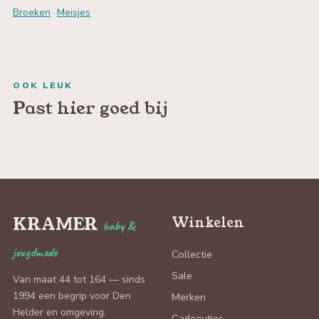
Broeken
·
Meisjes
OOK LEUK
Past hier goed bij
KRAMER
Winkelen
baby &
jeugdmode
Collectie
Sale
Van maat 44 tot 164 — sinds
1994 een begrip voor Den
Merken
Helder en omgeving.
Cadeautjes