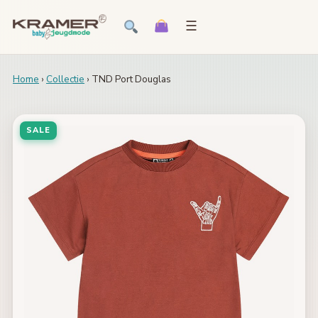
☰
Home
›
Collectie
› TND Port Douglas
SALE