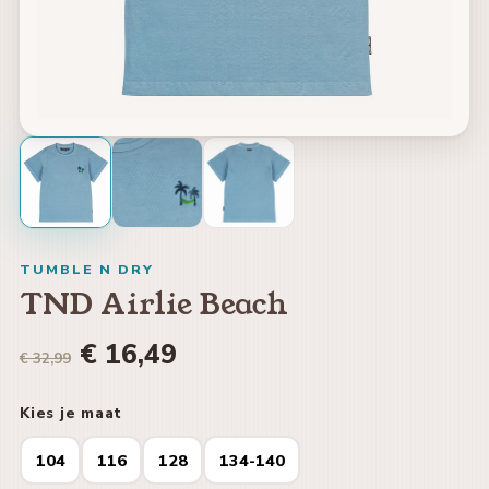
TUMBLE N DRY
TND Airlie Beach
€ 16,49
€ 32,99
Kies je maat
104
116
128
134-140