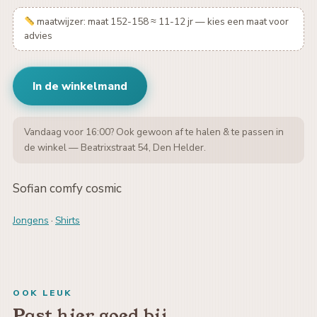
maatwijzer: maat 152-158 ≈ 11-12 jr — kies een maat voor
advies
In de winkelmand
Vandaag voor 16:00? Ook gewoon af te halen & te passen in
de winkel — Beatrixstraat 54, Den Helder.
Sofian comfy cosmic
Jongens
·
Shirts
OOK LEUK
Past hier goed bij