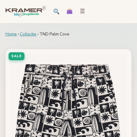
☰
Home
›
Collectie
› TND Palm Cove
SALE