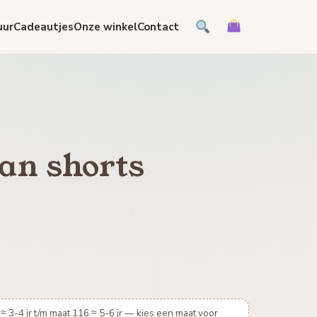
uur
Cadeautjes
Onze winkel
Contact
an shorts
≈ 3-4 jr t/m maat 116 ≈ 5-6 jr — kies een maat voor