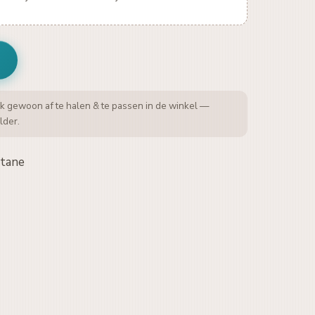
k gewoon af te halen & te passen in de winkel —
lder.
stane