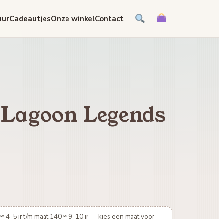
uur
Cadeautjes
Onze winkel
Contact
 Lagoon Legends
≈ 4-5 jr t/m maat 140 ≈ 9-10 jr — kies een maat voor