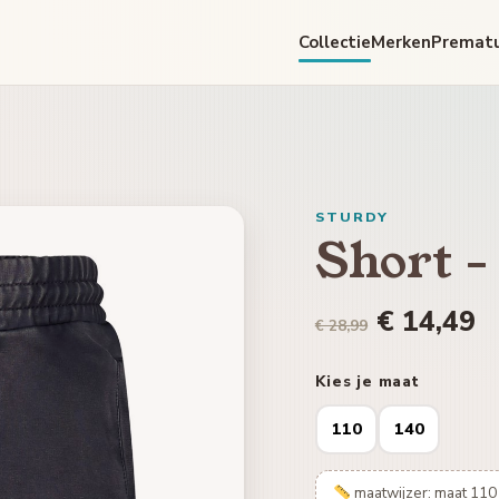
Collectie
Merken
Premat
STURDY
Short -
€ 14,49
€ 28,99
Kies je maat
110
140
maatwijzer: maat 110 