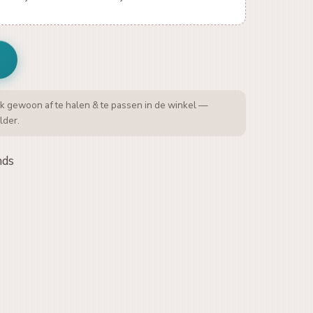
k gewoon af te halen & te passen in de winkel —
lder.
nds