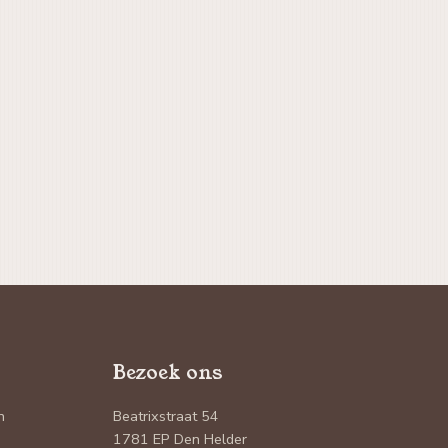
Bezoek ons
n
Beatrixstraat 54
1781 EP Den Helder