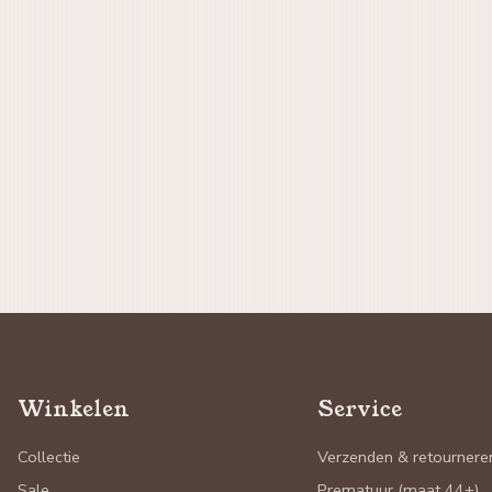
Winkelen
Service
Collectie
Verzenden & retournere
Sale
Prematuur (maat 44+)