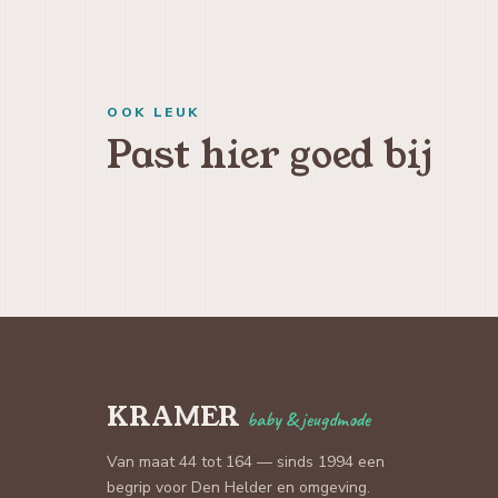
OOK LEUK
Past hier goed bij
KRAMER
baby & jeugdmode
Van maat 44 tot 164 — sinds 1994 een
begrip voor Den Helder en omgeving.