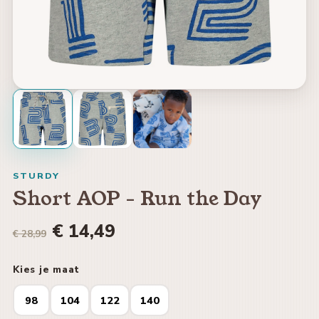
STURDY
Short AOP - Run the Day
€ 14,49
€ 28,99
Kies je maat
98
104
122
140