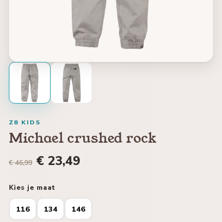
Z8 KIDS
Michael crushed rock
€ 23,49
€ 46,99
Kies je maat
116
134
146