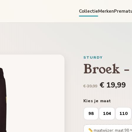
Collectie
Merken
Premat
STURDY
Broek -
€ 19,99
€ 39,99
Kies je maat
98
104
110
maatwijzer: maat 98 ≈