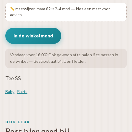
maatwijzer: maat 62 ≈ 2-4 mnd — kies een maat voor
advies
In de winkelmand
Vandaag voor 16:00? Ook gewoon af te halen & te passen in
de winkel — Beatrixstraat 54, Den Helder.
Tee SS
Baby
·
Shirts
OOK LEUK
Past hier goed bij