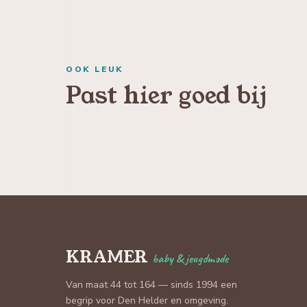
OOK LEUK
Past hier goed bij
KRAMER
baby & jeugdmode
Van maat 44 tot 164 — sinds 1994 een
begrip voor Den Helder en omgeving.