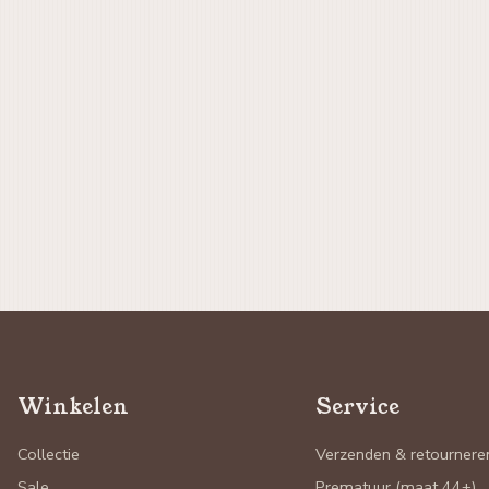
Winkelen
Service
Collectie
Verzenden & retournere
Sale
Prematuur (maat 44+)