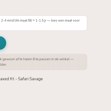
 2-4 mnd t/m maat 86 ≈ 1-1,5 jr — kies een maat voor
k gewoon af te halen & te passen in de winkel —
lder.
axed fit - Safari Savage