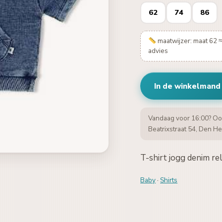
62
74
86
maatwijzer: maat 62 ≈
advies
In de winkelmand
Vandaag voor 16:00? Oo
Beatrixstraat 54, Den He
T-shirt jogg denim rel
Baby
·
Shirts