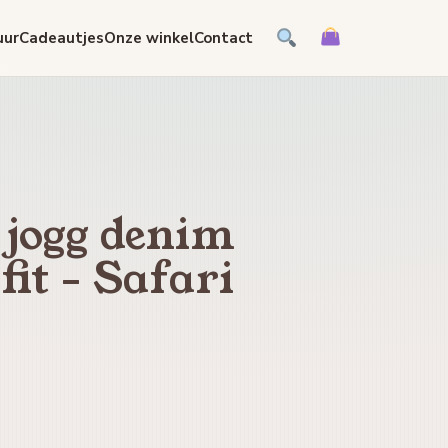
uur
Cadeautjes
Onze winkel
Contact
 jogg denim
fit - Safari