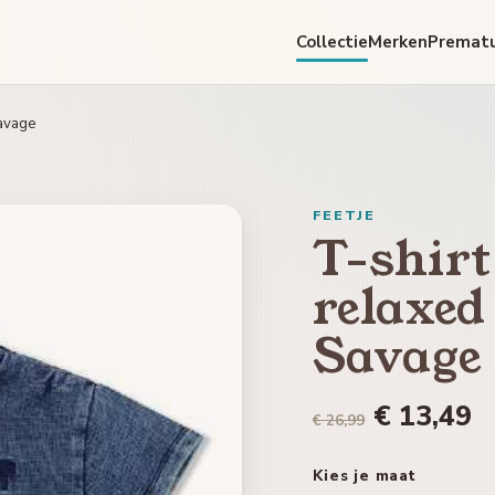
Collectie
Merken
Premat
Savage
FEETJE
T-shirt
relaxed 
Savage
€ 13,49
€ 26,99
Kies je maat