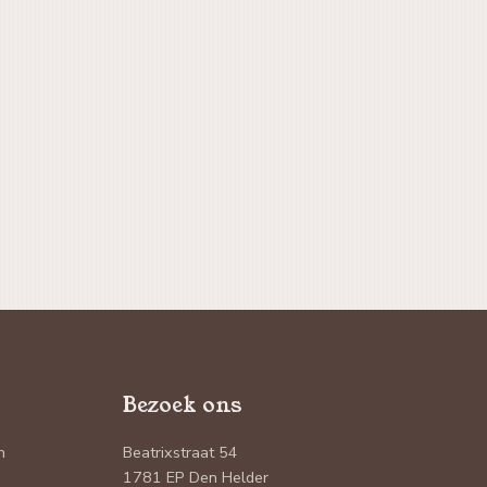
Bezoek ons
n
Beatrixstraat 54
1781 EP Den Helder