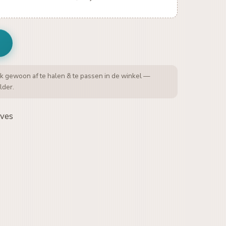
k gewoon af te halen & te passen in de winkel —
lder.
eves