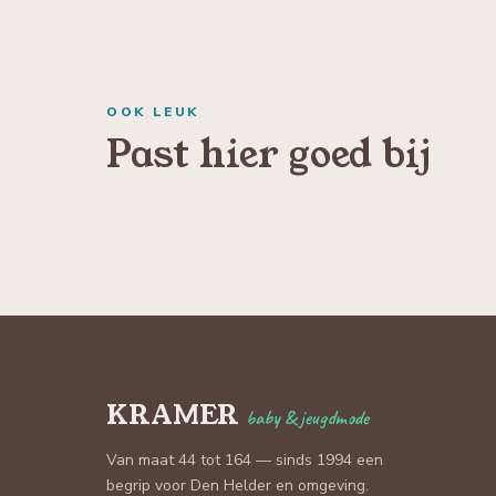
OOK LEUK
Past hier goed bij
KRAMER
baby & jeugdmode
Van maat 44 tot 164 — sinds 1994 een
begrip voor Den Helder en omgeving.