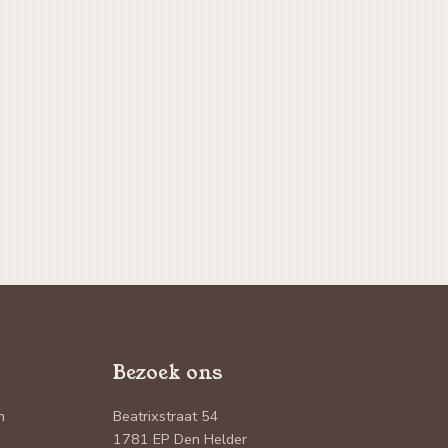
Bezoek ons
n
Beatrixstraat 54
1781 EP Den Helder