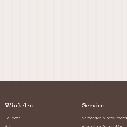
Winkelen
Service
Collectie
Verzenden & retournere
Sale
Prematuur (maat 44+)