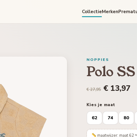
Collectie
Merken
Premat
NOPPIES
Polo SS
€ 13,97
€ 27,95
Kies je maat
62
74
80
maatwijzer: maat 62 ≈