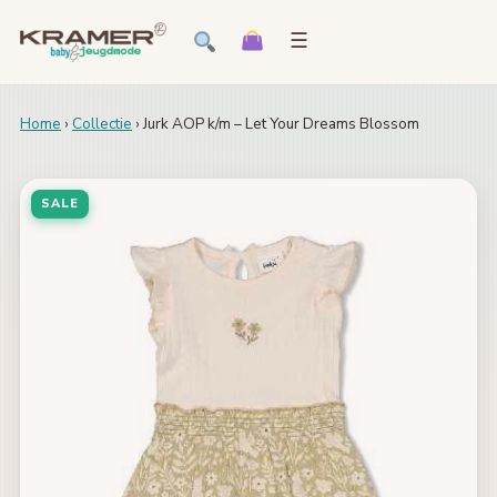
☰
Home
›
Collectie
› Jurk AOP k/m – Let Your Dreams Blossom
SALE