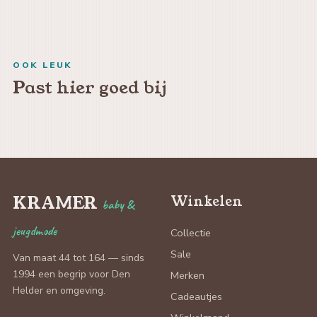
OOK LEUK
Past hier goed bij
KRAMER
Winkelen
baby &
jeugdmode
Collectie
Sale
Van maat 44 tot 164 — sinds
1994 een begrip voor Den
Merken
Helder en omgeving.
Cadeautjes