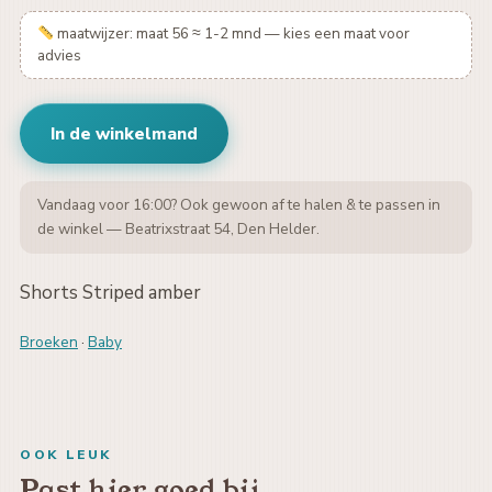
maatwijzer: maat 56 ≈ 1-2 mnd — kies een maat voor
advies
In de winkelmand
Vandaag voor 16:00? Ook gewoon af te halen & te passen in
de winkel — Beatrixstraat 54, Den Helder.
Shorts Striped amber
Broeken
·
Baby
OOK LEUK
Past hier goed bij