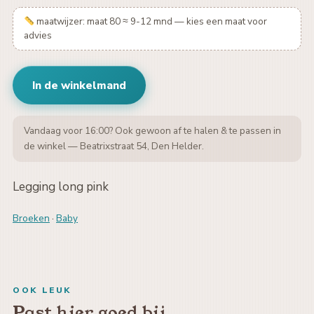
maatwijzer: maat 80 ≈ 9-12 mnd — kies een maat voor
advies
In de winkelmand
Vandaag voor 16:00? Ook gewoon af te halen & te passen in
de winkel — Beatrixstraat 54, Den Helder.
Legging long pink
Broeken
·
Baby
OOK LEUK
Past hier goed bij