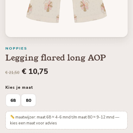
NOPPIES
Legging flared long AOP
€ 10,75
€ 21,50
Kies je maat
68
80
maatwijzer: maat 68 ≈ 4-6 mnd t/m maat 80 ≈ 9-12 mnd —
kies een maat voor advies