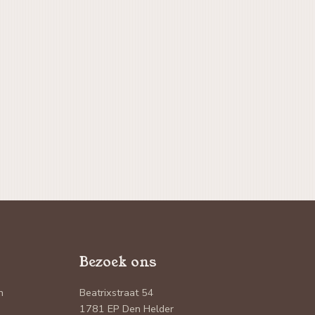
Bezoek ons
n
Beatrixstraat 54
1781 EP Den Helder