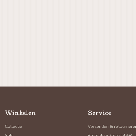
Winkelen
Service
Collectie
Verzenden & retournere
Sale
Prematuur (maat 44+)