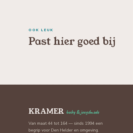
OOK LEUK
Past hier goed bij
KRAMER
baby & jeugdmode
Van maat 44 tot 164 — sinds 1994 een
begrip voor Den Helder en omgeving.