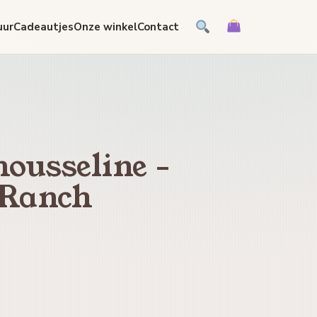
uur
Cadeautjes
Onze winkel
Contact
ousseline -
 Ranch