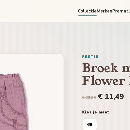
Collectie
Merken
Premat
FEETJE
Broek m
Flower
€ 11,49
€ 22,99
Kies je maat
68