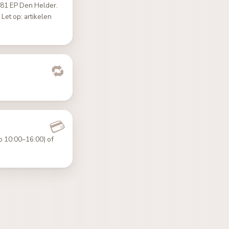
1781 EP Den Helder.
Let op: artikelen
o 10:00–16:00) of