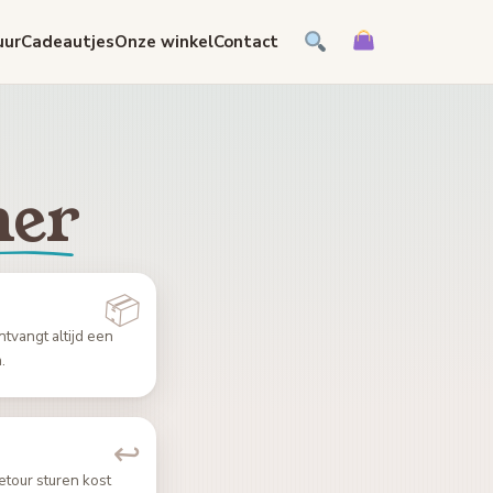
uur
Cadeautjes
Onze winkel
Contact
er
tvangt altijd een
.
etour sturen kost