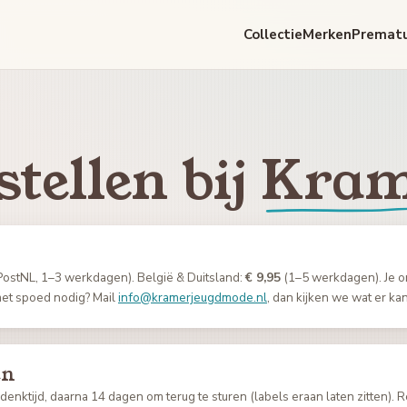
Collectie
Merken
Premat
tellen bij
Kram
ostNL, 1–3 werkdagen). België & Duitsland:
€ 9,95
(1–5 werkdagen). Je on
met spoed nodig? Mail
info@kramerjeugdmode.nl
, dan kijken we wat er kan
en
nktijd, daarna 14 dagen om terug te sturen (labels eraan laten zitten). R