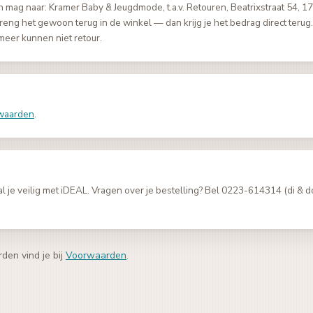
n mag naar: Kramer Baby & Jeugdmode, t.a.v. Retouren, Beatrixstraat 54, 
reng het gewoon terug in de winkel — dan krijg je het bedrag direct terug. 
meer kunnen niet retour.
waarden
.
l je veilig met iDEAL. Vragen over je bestelling? Bel 0223-614314 (di & d
den vind je bij
Voorwaarden
.