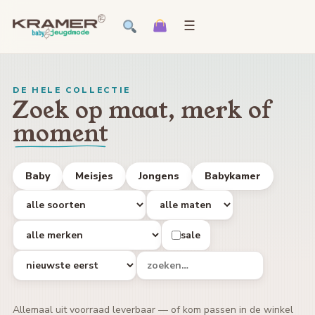
☰
DE HELE COLLECTIE
Zoek op maat, merk of
moment
Baby
Meisjes
Jongens
Babykamer
sale
Allemaal uit voorraad leverbaar — of kom passen in de winkel