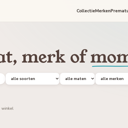
Collectie
Merken
Premat
t, merk of
mom
r
e winkel