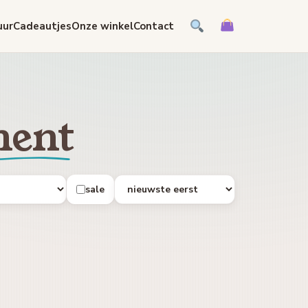
uur
Cadeautjes
Onze winkel
Contact
ent
sale