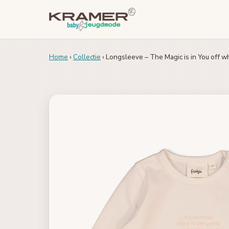
Home
›
Collectie
› Longsleeve – The Magic is in You off w