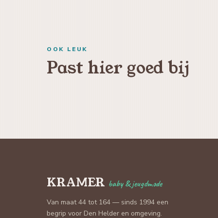
OOK LEUK
Past hier goed bij
KRAMER
baby & jeugdmode
Van maat 44 tot 164 — sinds 1994 een
begrip voor Den Helder en omgeving.