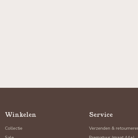
Winkelen
Service
Collectie
Verzenden & retournere
Sale
Prematuur (maat 44+)