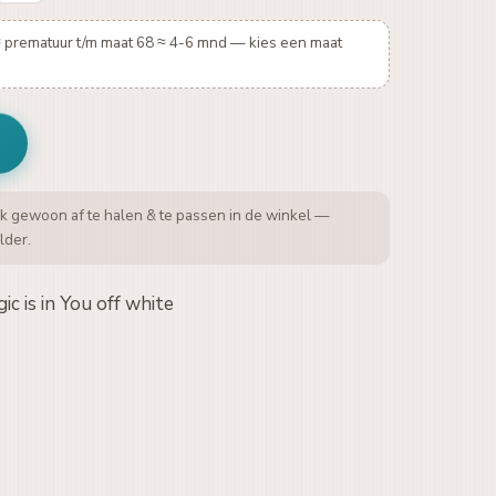
≈ prematuur t/m maat 68 ≈ 4-6 mnd — kies een maat
k gewoon af te halen & te passen in de winkel —
lder.
c is in You off white