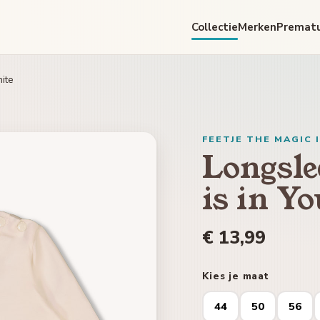
Collectie
Merken
Premat
hite
FEETJE THE MAGIC 
Longsle
is in Yo
€ 13,99
Kies je maat
44
50
56