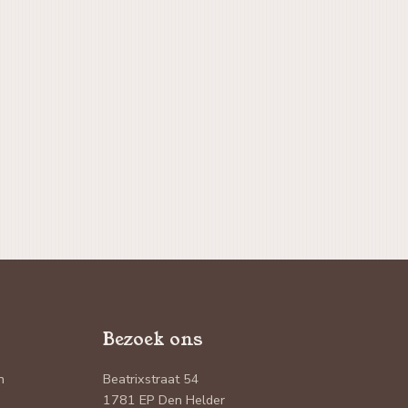
Bezoek ons
n
Beatrixstraat 54
1781 EP Den Helder