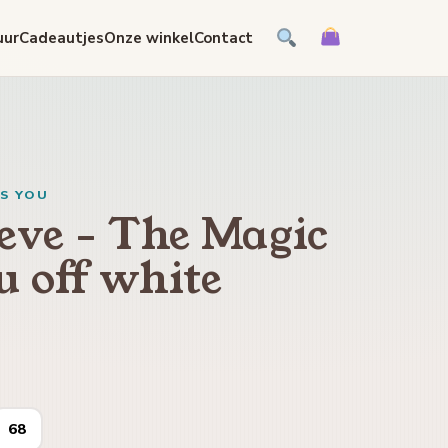
uur
Cadeautjes
Onze winkel
Contact
IS YOU
eve - The Magic
u off white
68