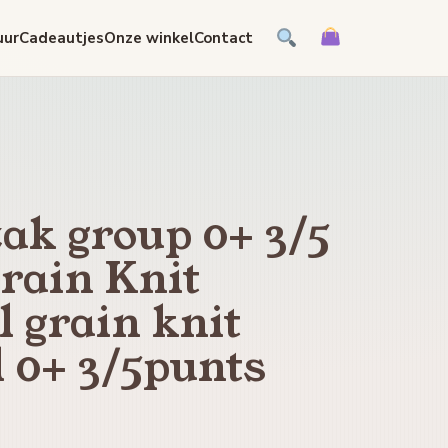
uur
Cadeautjes
Onze winkel
Contact
ak group 0+ 3/5
rain Knit
 grain knit
 0+ 3/5punts