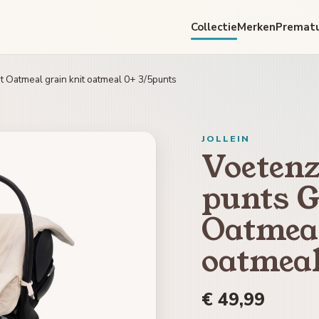
Collectie
Merken
Premat
t Oatmeal grain knit oatmeal 0+ 3/5punts
JOLLEIN
Voetenz
punts G
Oatmeal
oatmeal
€ 49,99