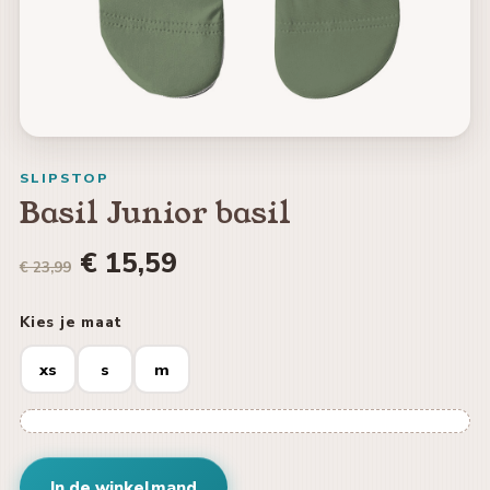
SLIPSTOP
Basil Junior basil
€ 15,59
€ 23,99
Kies je maat
xs
s
m
In de winkelmand