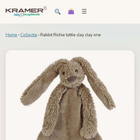
☰
Home
›
Collectie
› Rabbit Richie tuttle clay clay one