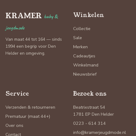
KRAMER
Winkelen
baby &
jeugdmode
Collectie
Sale
Van maat 44 tot 164 — sinds
1994 een begrip voor Den
Merken
Helder en omgeving.
Cadeautjes
Winkelmand
Nieuwsbrief
Service
Bezoek ons
Verzenden & retourneren
Beatrixstraat 54
1781 EP Den Helder
Prematuur (maat 44+)
0223 - 614 314
Over ons
info@kramerjeugdmode.nl
Contact