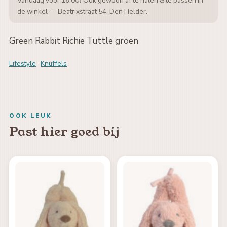
Vandaag voor 16:00? Ook gewoon af te halen & te passen in
de winkel — Beatrixstraat 54, Den Helder.
Green Rabbit Richie Tuttle groen
Lifestyle
·
Knuffels
OOK LEUK
Past hier goed bij