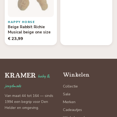
HAPPY HORSE
Beige Rabbit Richie
Musical beige one size
€ 23,99
KRAMER
Winkelen
baby &
jeugdmode
Collectie
Sale
Van maat 44 tot 164 — sinds
1994 een begrip voor Den
Merken
Helder en omgeving.
Cadeautjes