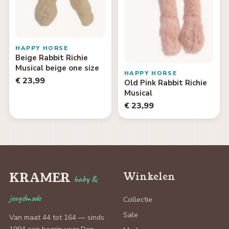
HAPPY HORSE
Beige Rabbit Richie
Musical beige one size
HAPPY HORSE
€ 23,99
Old Pink Rabbit Richie
Musical
€ 23,99
KRAMER
Winkelen
baby &
jeugdmode
Collectie
Sale
Van maat 44 tot 164 — sinds