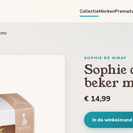
Collectie
Merken
Premat
otte
SOPHIE DE GIRAF
Sophie d
beker m
€ 14,99
In de winkelmand