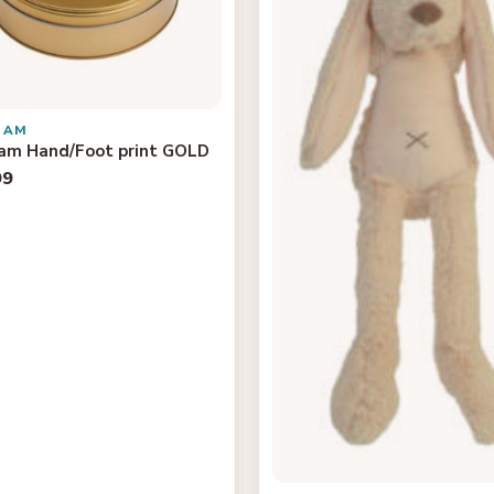
BAM
m Hand/Foot print GOLD
99