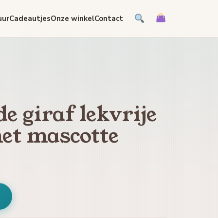
uur
Cadeautjes
Onze winkel
Contact
e giraf lekvrije
et mascotte