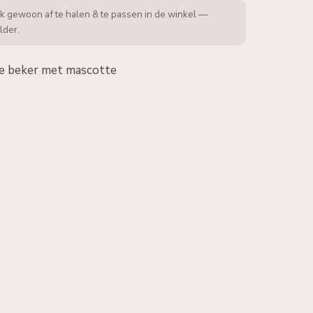
k gewoon af te halen & te passen in de winkel —
lder.
ije beker met mascotte