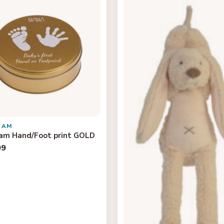
BAM
m Hand/Foot print GOLD
99