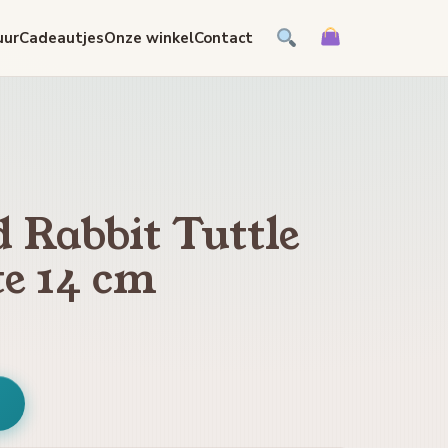
uur
Cadeautjes
Onze winkel
Contact
d Rabbit Tuttle
te 14 cm