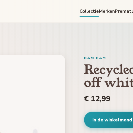
Collectie
Merken
Premat
BAM BAM
Recycle
off whi
€ 12,99
In de winkelmand