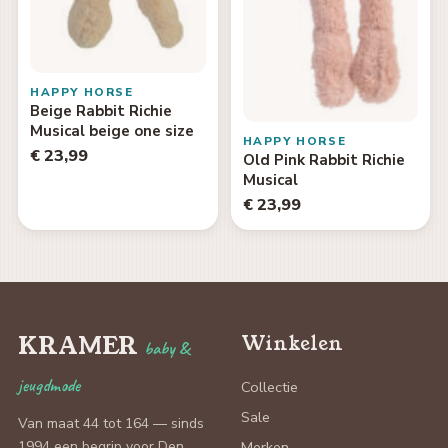
HAPPY HORSE
Beige Rabbit Richie
Musical beige one size
HAPPY HORSE
€ 23,99
Old Pink Rabbit Richie
Musical
€ 23,99
KRAMER
Winkelen
baby &
jeugdmode
Collectie
Sale
Van maat 44 tot 164 — sinds
1994 een begrip voor Den
Merken