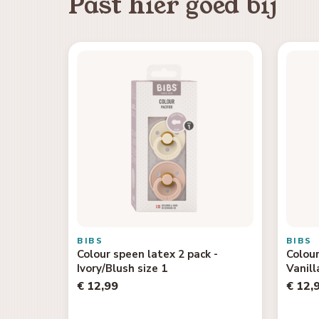
Past hier goed bij
BIBS
BIBS
Colour speen latex 2 pack -
Colour
Ivory/Blush size 1
Vanill
€ 12,99
€ 12,