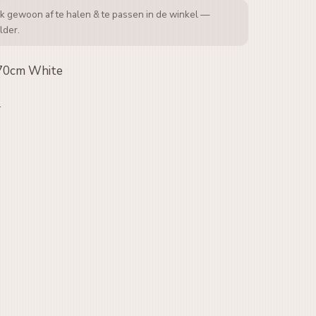
k gewoon af te halen & te passen in de winkel —
lder.
70cm White
n