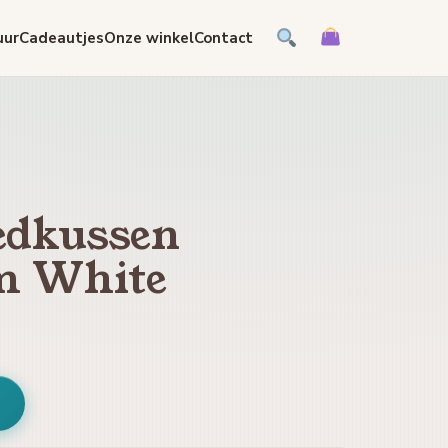
uur
Cadeautjes
Onze winkel
Contact
edkussen
m White