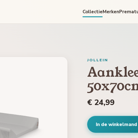
Collectie
Merken
Premat
JOLLEIN
Aankle
50x70c
€ 24,99
In de winkelmand