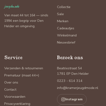
jeugdmode
Collectie
Sale
Van maat 44 tot 164 — sinds
1994 een begrip voor Den
Merken
Helder en omgeving.
Cadeautjes
Winkelmand
Nieuwsbrief
Service
Bezoek ons
Verzenden & retourneren
Beatrixstraat 54
1781 EP Den Helder
Prematuur (maat 44+)
0223 - 614 314
Over ons
info@kramerjeugdmode.nl
Contact
Voorwaarden
Instagram
Privacyverklaring