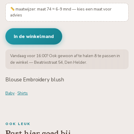
maatwijzer: maat 74 ≈ 6-9 mnd — kies een maat voor
advies
In de winkelmand
Vandaag voor 16:00? Ook gewoon af te halen & te passen in
de winkel — Beatrixstraat 54, Den Helder.
Blouse Embroidery blush
Baby
·
Shirts
OOK LEUK
Past hier goed bij